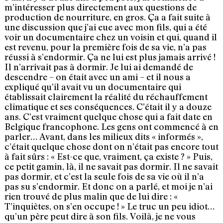
m’intéresser plus directement aux questions de
production de nourriture, en gros. Ça a fait suite à
une discussion que j’ai eue avec mon fils, qui a été
voir un documentaire chez un voisin et qui, quand il
est revenu, pour la première fois de sa vie, n’a pas
réussi à s’endormir. Ça ne lui est plus jamais arrivé !
Il n’arrivait pas à dormir. Je lui ai demandé de
descendre – on était avec un ami – et il nous a
expliqué qu’il avait vu un documentaire qui
établissait clairement la réalité du réchauffement
climatique et ses conséquences. C’était il y a douze
ans. C’est vraiment quelque chose qui a fait date en
Belgique francophone. Les gens ont commencé à en
parler… Avant, dans les milieux dits « informés »,
c’était quelque chose dont on n’était pas encore tout
à fait sûrs : « Est-ce que, vraiment, ça existe ? » Puis,
ce petit gamin, là, il ne savait pas dormir. Il ne savait
pas dormir, et c’est la seule fois de sa vie où il n’a
pas su s’endormir. Et donc on a parlé, et moi je n’ai
rien trouvé de plus malin que de lui dire : «
T’inquiètes, on s’en occupe ! » Le truc un peu idiot…
qu’un père peut dire à son fils. Voilà, je ne vous