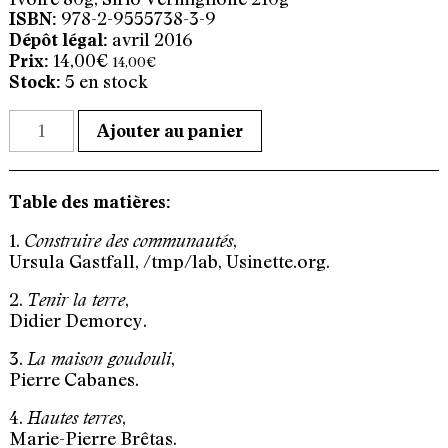
978-2-9555738-3-9
ISBN:
avril 2016
Dépôt légal:
14,00
€
14,00
€
5 en stock
quantité
Ajouter au panier
de
Vivre,
expérimenter,
raconter
Table des matières:
1.
,
Construire des communautés
Ursula Gastfall, /tmp/lab, Usinette.org.
2.
,
Tenir la terre
Didier Demorcy.
3.
,
La maison goudouli
Pierre Cabanes.
4.
,
Hautes terres
Marie-Pierre Brêtas.