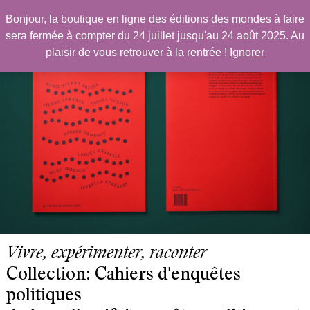
Les Éditions des mondes à faire
Bonjour, la boutique en ligne des éditions des mondes à faire
Primary Menu
sera fermée à compter du 24 juillet jusqu'au 24 août 2025. Au
Skip
plaisir de vous retrouver à la rentrée !
Ignorer
to
content
Vivre, expérimenter, raconter
Collection: Cahiers d'enquêtes
politiques