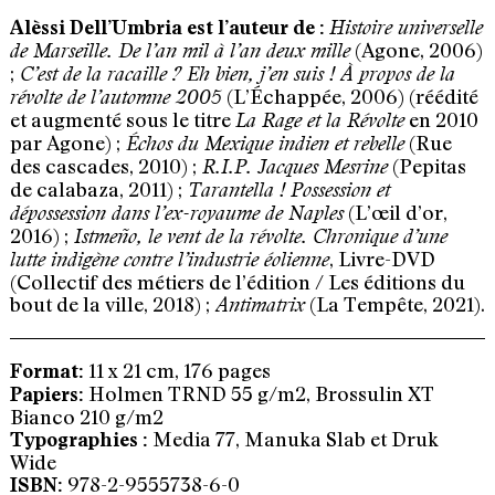
Alèssi Dell’Umbria est l’auteur de :
Histoire universelle
(Agone, 2006)
de Marseille. De l’an mil à l’an deux mille
;
C’est de la racaille ? Eh bien, j’en suis ! À propos de la
(L’Échappée, 2006) (réédité
révolte de l’automne 2005
et augmenté sous le titre
en 2010
La Rage et la Révolte
par Agone) ;
(Rue
Échos du Mexique indien et rebelle
des cascades, 2010) ;
(Pepitas
R.I.P. Jacques Mesrine
de calabaza, 2011) ;
Tarantella ! Possession et
(L’œil d’or,
dépossession dans l’ex-royaume de Naples
2016) ;
Istmeño, le vent de la révolte. Chronique d’une
, Livre-DVD
lutte indigène contre l’industrie éolienne
(Collectif des métiers de l’édition / Les éditions du
bout de la ville, 2018) ;
(La Tempête, 2021).
Antimatrix
11 x 21 cm, 176 pages
Format:
Holmen TRND 55 g/m2, Brossulin XT
Papiers:
Bianco 210 g/m2
Media 77, Manuka Slab et Druk
Typographies :
Wide
978-2-9555738-6-0
ISBN: