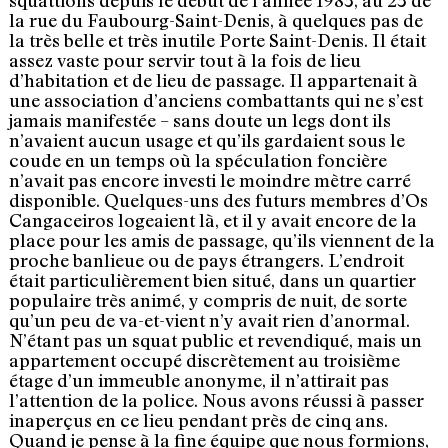
squattions depuis le début de l’année 1983, au 23 de
la rue du Faubourg-Saint-Denis, à quelques pas de
la très belle et très inutile Porte Saint-Denis. Il était
assez vaste pour servir tout à la fois de lieu
d’habitation et de lieu de passage. Il appartenait à
une association d’anciens combattants qui ne s’est
jamais manifestée – sans doute un legs dont ils
n’avaient aucun usage et qu’ils gardaient sous le
coude en un temps où la spéculation foncière
n’avait pas encore investi le moindre mètre carré
disponible. Quelques-uns des futurs membres d’Os
Cangaceiros logeaient là, et il y avait encore de la
place pour les amis de passage, qu’ils viennent de la
proche banlieue ou de pays étrangers. L’endroit
était particulièrement bien situé, dans un quartier
populaire très animé, y compris de nuit, de sorte
qu’un peu de va-et-vient n’y avait rien d’anormal.
N’étant pas un squat public et revendiqué, mais un
appartement occupé discrètement au troisième
étage d’un immeuble anonyme, il n’attirait pas
l’attention de la police. Nous avons réussi à passer
inaperçus en ce lieu pendant près de cinq ans.
Quand je pense à la fine équipe que nous formions,