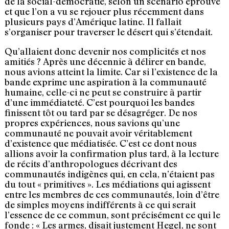
de la social-démocratie, selon un scénario éprouvé
et que l’on a vu se rejouer plus récemment dans
plusieurs pays d’Amérique latine. Il fallait
s’organiser pour traverser le désert qui s’étendait.
Qu’allaient donc devenir nos complicités et nos
amitiés ? Après une décennie à délirer en bande,
nous avions atteint la limite. Car si l’existence de la
bande exprime une aspiration à la communauté
humaine, celle-ci ne peut se construire à partir
d’une immédiateté. C’est pourquoi les bandes
finissent tôt ou tard par se désa­gréger. De nos
propres expériences, nous savions qu’une
communauté ne pouvait avoir véritablement
d’existence que médiatisée. C’est ce dont nous
allions avoir la confirmation plus tard, à la lecture
de récits d’anthropologues décrivant des
communautés indigènes qui, en cela, n’étaient pas
du tout « primitives ». Les médiations qui agissent
entre les membres de ces communautés, loin d’être
de simples moyens indifférents à ce qui serait
l’essence de ce commun, sont précisément ce qui le
fonde : « Les armes, disait justement Hegel, ne sont