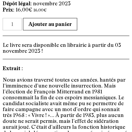
novembre 2023
Dépôt légal:
16,00
€
16,00
€
quantité
Ajouter au panier
de
"Du
fric
ou
Le livre sera disponible en librairie à partir du 03
on
novembre 2023 !
vous
tue
!"
Extrait :
Nous avions traversé toutes ces années, hantés par
l’imminence d’une nouvelle insurrection. Mais
l’élection de François Mitterrand en 1981
consommait la fin de ces espoirs messianiques. Le
candidat socialiste avait même pu se permettre de
faire campagne avec un mot d’ordre qui sonnait
très 1968 : « Vivre ! »… À partir de 1983, plus aucun
doute ne serait permis, mais l’effet de sidération
aurait joué. C’était d’ailleurs la fonction historique